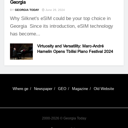
Georgia
BY
GEORGIA TODAY
June 26, 2024
Why Silknet's eSIM could be your top choice in
Georgia Since its introduction, eSIM technology
has become...
Virtuosity and Versatility: Marc-André
Hamelin Opens Tbilisi Piano Festival 2024
Where.ge
Newspaper
GEO
Magazine
Old Website
2000-2026 © Georgia Today